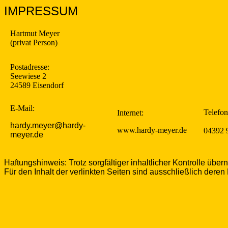
IMPRESSUM
Hartmut Meyer
(privat Person)
Postadresse:
Seewiese 2
24589 Eisendorf
E-Mail:
Telefon
Internet:
hardy.
meyer@hardy-
www.hardy-meyer.de
04392 
meyer.de
Haftungshinweis: Trotz sorgfältiger inhaltlicher Kontrolle über
Für den Inhalt der verlinkten Seiten sind ausschließlich deren 